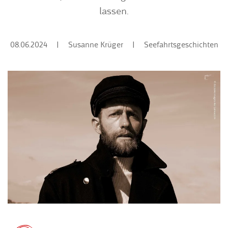
lassen.
08.06.2024
|
Susanne Krüger
|
Seefahrtsgeschichten