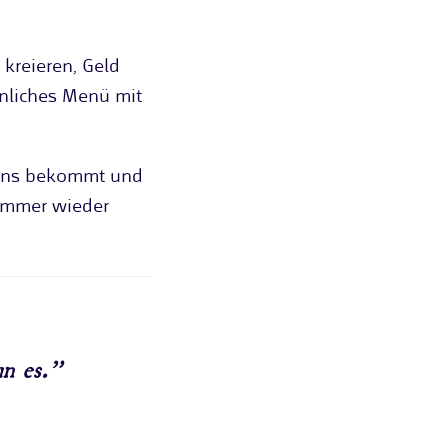
 kreieren, Geld
önliches Menü mit
s uns bekommt und
 immer wieder
un es.”