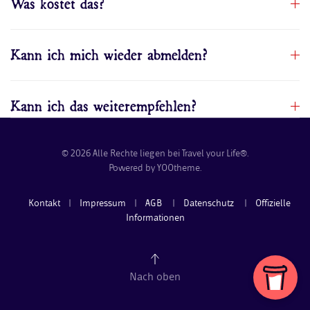
Was kostet das?
Kann ich mich wieder abmelden?
Kann ich das weiterempfehlen?
©
2026
Alle Rechte liegen bei Travel your Life®.
Powered by
YOOtheme
.
Kontakt
|
Impressum
|
AGB
|
Datenschutz
|
Offizielle
Informationen
Nach oben