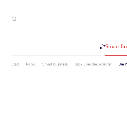
Zum Hauptinhalt springen
Smart Bu
Start
Archiv
Smart Business
Blick über die Schulter
Die P