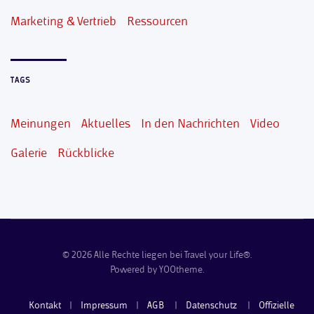
Marketing & Vertrieb
Ressourcen
TAGS
Meinungen
Aktuelles
In den Nachrichten
Video
Galerie
Rückblicke
©
2026
Alle Rechte liegen bei Travel your Life®.
Powered by
YOOtheme
.
Kontakt
|
Impressum
|
AGB
|
Datenschutz
|
Offizielle