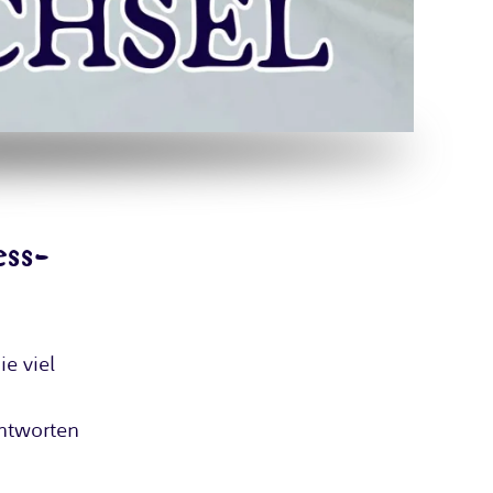
ess-
ie viel
ntworten