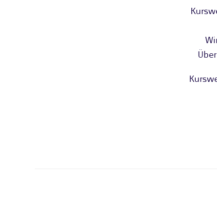
Kurswe
Wi
Über
Kurswe